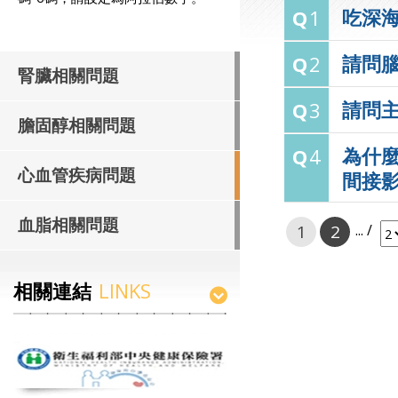
吃深
Q
1
請問腦
Q
2
腎臟相關問題
請問
Q
3
膽固醇相關問題
為什
Q
4
心血管疾病問題
間接影
血脂相關問題
1
2
... /
相關連結
LINKS