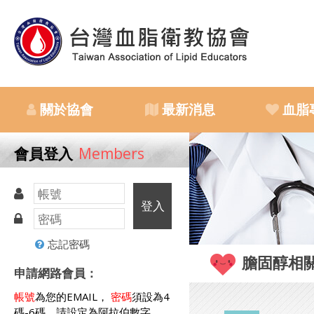
關於協會
最新消息
血脂
會員登入
Members
登入
忘記密碼
膽固醇相
申請網路會員：
帳號
為您的EMAIL，
密碼
須設為4
碼-6碼，請設定為阿拉伯數字。