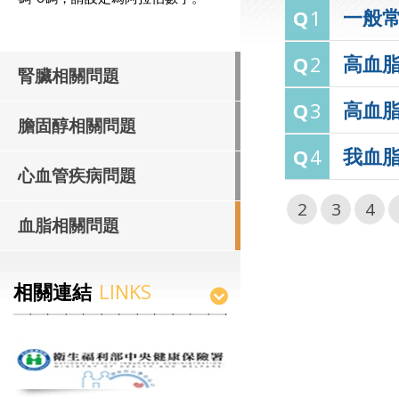
一般
Q
1
高血
Q
2
腎臟相關問題
高血
Q
3
膽固醇相關問題
我血
Q
4
心血管疾病問題
2
3
4
血脂相關問題
相關連結
LINKS