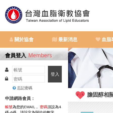
關於協會
最新消息
血脂
會員登入
Members
登入
忘記密碼
膽固醇相
申請網路會員：
帳號
為您的EMAIL，
密碼
須設為4
碼-6碼，請設定為阿拉伯數字。